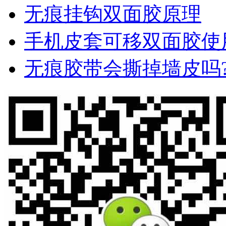
无痕挂钩双面胶原理
手机皮套可移双面胶使
无痕胶带会撕掉墙皮吗