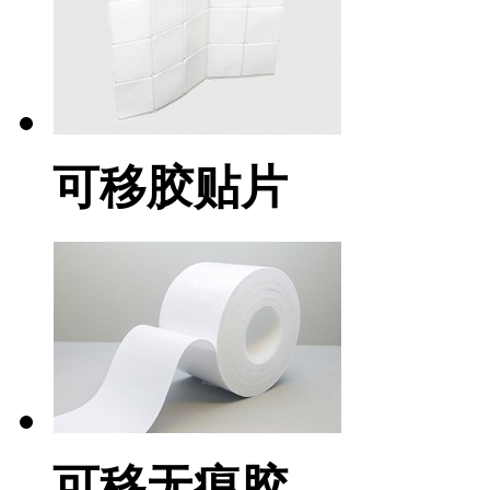
可移胶贴片
可移无痕胶