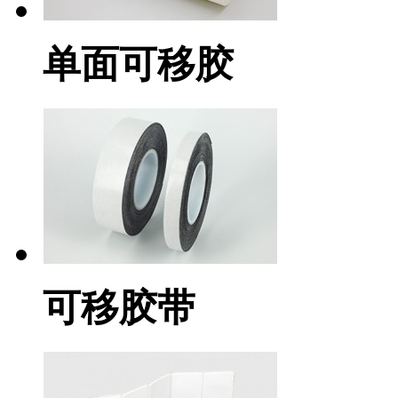
单面可移胶
可移胶带