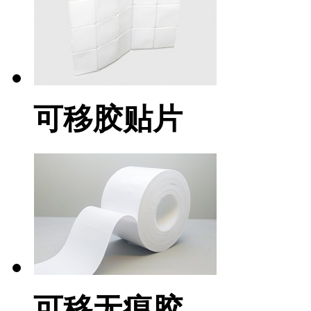
可移胶贴片
可移无痕胶