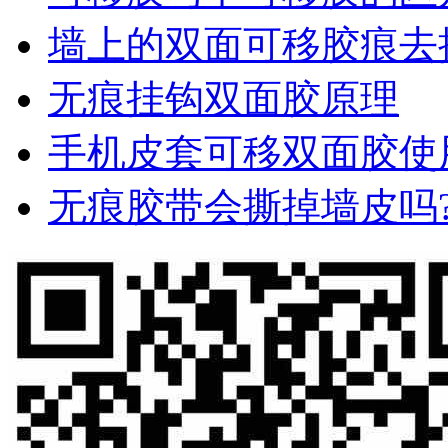
墙上的双面可移胶痕去
无痕挂钩双面胶原理
手机皮套可移双面胶使
无痕胶带会撕掉墙皮吗