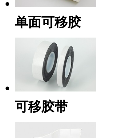
单面可移胶
可移胶带