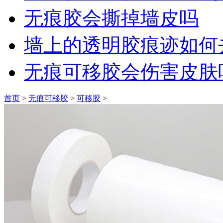
无痕胶会撕掉墙皮吗
墙上的透明胶痕迹如何
无痕可移胶会伤害皮肤
首页
>
无痕可移胶
>
可移胶
>