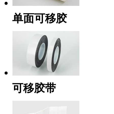
单面可移胶
可移胶带