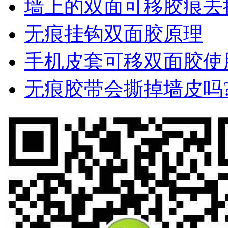
墙上的双面可移胶痕去
无痕挂钩双面胶原理
手机皮套可移双面胶使
无痕胶带会撕掉墙皮吗