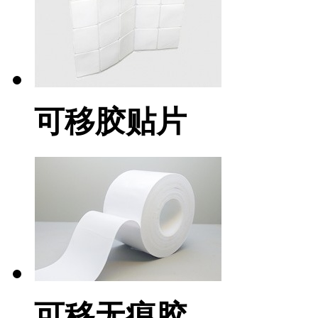
可移胶贴片
可移无痕胶