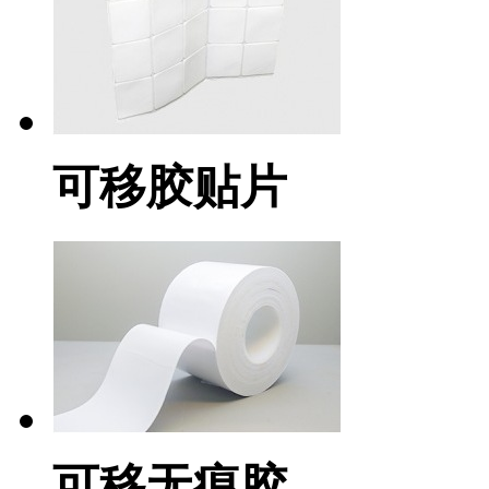
可移胶贴片
可移无痕胶