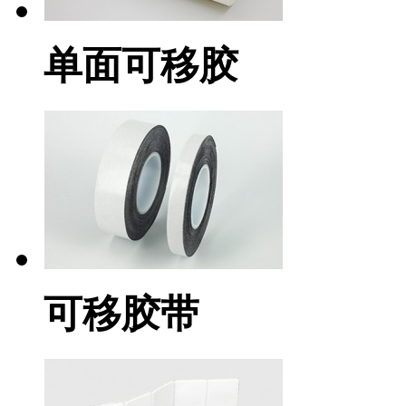
单面可移胶
可移胶带